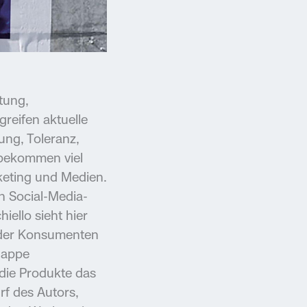
tung,
reifen aktuelle
ung, Toleranz,
 bekommen viel
keting und Medien.
n Social-Media-
iello sieht hier
n der Konsumenten
nappe
die Produkte das
rf des Autors,