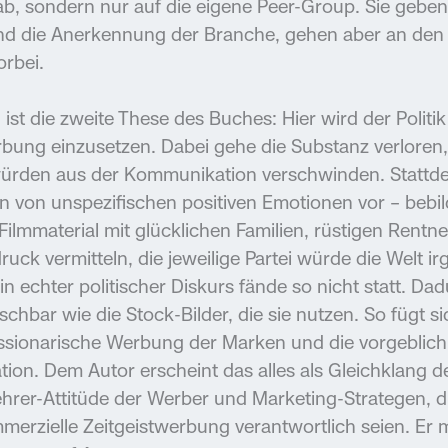
ab, sondern nur auf die eigene Peer-Group. Sie gebe
d die Anerkennung der Branche, gehen aber an den 
rbei.
h ist die zweite These des Buches: Hier wird der Politi
ung einzusetzen. Dabei gehe die Substanz verloren, 
ürden aus der Kommunikation verschwinden. Stattde
en von unspezifischen positiven Emotionen vor – bebil
ilmmaterial mit glücklichen Familien, rüstigen Rentne
druck vermitteln, die jeweilige Partei würde die Welt i
in echter politischer Diskurs fände so nicht statt. D
schbar wie die Stock-Bilder, die sie nutzen. So fügt s
ssionarische Werbung der Marken und die vorgeblic
ion. Dem Autor erscheint das alles als Gleichklang 
rlehrer-Attitüde der Werber und Marketing-Strategen, d
mmerzielle Zeitgeistwerbung verantwortlich seien. Er