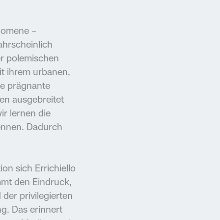
änomene –
ahrscheinlich
ner polemischen
it ihrem urbanen,
ne prägnante
en ausgebreitet
ir lernen die
kennen. Dadurch
n sich Errichiello
mmt den Eindruck,
der privilegierten
g. Das erinnert