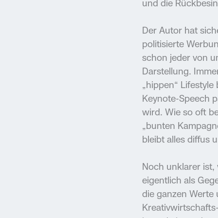
und die Rückbesi
Der Autor hat sic
politisierte Werbu
schon jeder von un
Darstellung. Imme
„hippen“ Lifestyl
Keynote-Speech pa
wird. Wie so oft b
„bunten Kampagnen
bleibt alles diffu
Noch unklarer ist,
eigentlich als Ge
die ganzen Werte u
Kreativwirtschafts