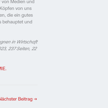
er von Medien und
n Köpfen von uns
n, die ein gutes
es behauptet und
agnen in Wirtschaft
023, 237 Seiten, 22
IE.
Nächster Beitrag
→