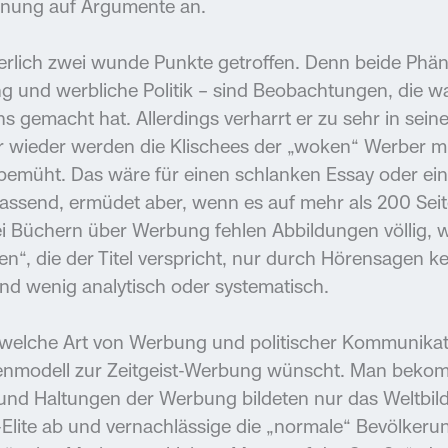
nnung auf Argumente an.
herlich zwei wunde Punkte getroffen. Denn beide Ph
ng und werbliche Politik – sind Beobachtungen, die w
s gemacht hat. Allerdings verharrt er zu sehr in sei
r wieder werden die Klischees der „woken“ Werber m
e bemüht. Das wäre für einen schlanken Essay oder ei
ssend, ermüdet aber, wenn es auf mehr als 200 Seit
ei Büchern über Werbung fehlen Abbildungen völlig, w
“, die der Titel verspricht, nur durch Hörensagen 
s und wenig analytisch oder systematisch.
 welche Art von Werbung und politischer Kommunikatio
genmodell zur Zeitgeist-Werbung wünscht. Man beko
nd Haltungen der Werbung bildeten nur das Weltbild 
-Elite ab und vernachlässige die „normale“ Bevölkerun