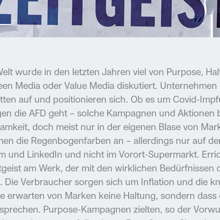
elt wurde in den letzten Jahren viel von Purpose, Hal
een Media oder Value Media diskutiert. Unternehmen g
en auf und positionieren sich. Ob es um Covid-Impf
egen die AFD geht – solche Kampagnen und Aktionen
mkeit, doch meist nur in der eigenen Blase von Mar
n die Regenbogenfarben an – allerdings nur auf de
m und LinkedIn und nicht im Vorort-Supermarkt. Errich
tgeist am Werk, der mit den wirklichen Bedürfnisse
. Die Verbraucher sorgen sich um Inflation und die k
ie erwarten von Marken keine Haltung, sondern dass 
ersprechen. Purpose-Kampagnen zielten, so der Vorwu