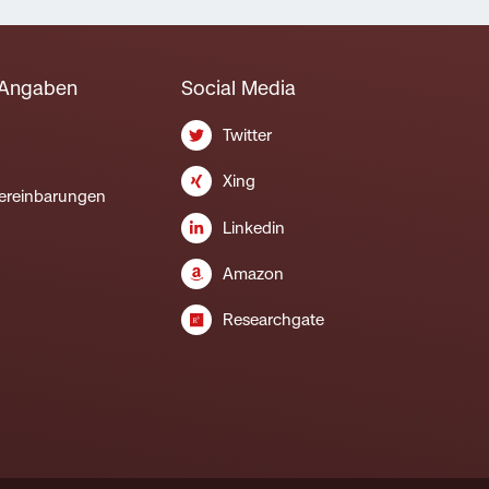
 Angaben
Social Media
Twitter
Xing
ereinbarungen
Linkedin
Amazon
Researchgate