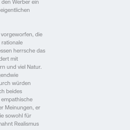
n den Werber ein
eigentlichen
k vorgeworfen, die
rationale
ssen herrsche das
dert mit
rn und viel Natur.
rgendwie
adurch würden
ich beides
h empathische
der Meinungen, er
ie sowohl für
 mahnt Realismus