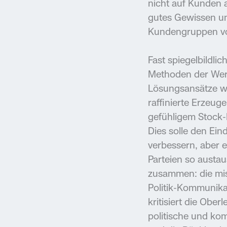
nicht auf Kunden 
gutes Gewissen un
Kundengruppen vo
Fast spiegelbildlic
Methoden der Werb
Lösungsansätze w
raffinierte Erzeug
gefühligem Stock-F
Dies solle den Ein
verbessern, aber e
Parteien so austau
zusammen: die mi
Politik-Kommunikat
kritisiert die Obe
politische und ko