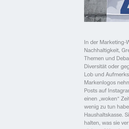
In der Marketing-W
Nachhaltigkeit, Gr
Themen und Debatt
Diversität oder g
Lob und Aufmerksa
Markenlogos nehme
Posts auf Instagra
einen „woken“ Zei
wenig zu tun habe
Haushaltskasse. S
halten, was sie v