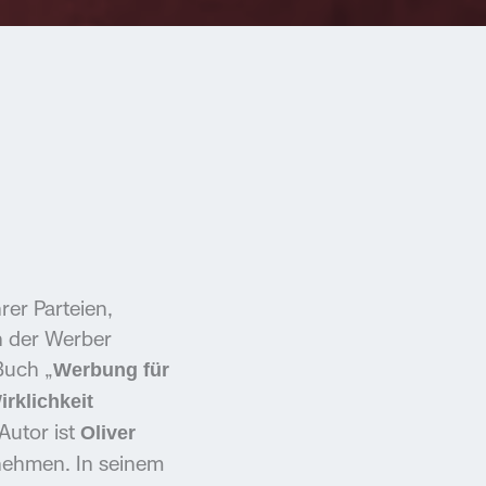
er Parteien,
n der Werber
Buch „
Werbung für
rklichkeit
Autor ist
Oliver
rnehmen. In seinem