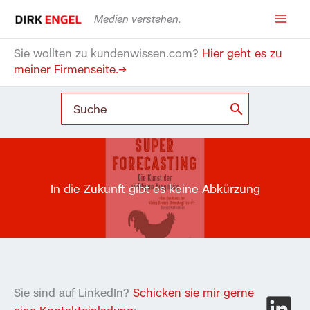
Zum
Medien verstehen.
Inhalt
springen
Sie wollten zu kundenwissen.com?
Hier geht es zu
meiner Firmenseite.→
Search
for:
In die Zukunft gibt es keine Abkürzung
Sie sind auf LinkedIn?
Schicken sie mir gerne