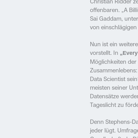
Christian Ridder ze
offenbaren. „A Bil
Sai Gaddam, unters
von einschlägigen
Nun ist ein weiter
vorstellt. In
„Every
Möglichkeiten der
Zusammenlebens: „
Data Scientist sei
meisten seiner Un
Datensätze werden
Tageslicht zu förd
Denn Stephens-Dav
jeder lügt. Umfra