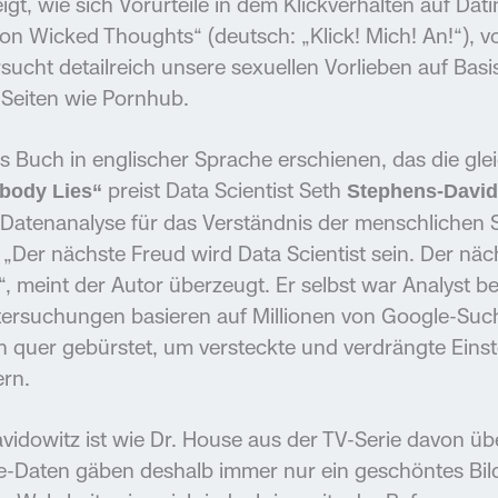
igt, wie sich Vorurteile in dem Klickverhalten auf Dati
lion Wicked Thoughts“ (deutsch: „Klick! Mich! An!“),
ucht detailreich unsere sexuellen Vorlieben auf Basi
 Seiten wie Pornhub.
es Buch in englischer Sprache erschienen, das die g
preist Data Scientist Seth
body Lies“
Stephens-David
 Datenanalyse für das Verständnis der menschlichen 
Der nächste Freud wird Data Scientist sein. Der näc
n“, meint der Autor überzeugt. Er selbst war Analyst b
tersuchungen basieren auf Millionen von Google-Suc
 quer gebürstet, um versteckte und verdrängte Einst
ern.
idowitz ist wie Dr. House aus der TV-Serie davon üb
ge-Daten gäben deshalb immer nur ein geschöntes Bil