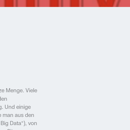
nze Menge. Viele
den
. Und einige
e man aus den
 Big Data“), von