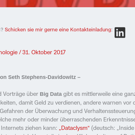
In?
Schicken sie mir gerne eine Kontakteinladung
:
hologie
/
31. Oktober 2017
von Seth Stephens-Davidowitz –
nd Vorträge über
gibt es mittlerweile eine ga
Big Data
hkeiten, damit Geld zu verdienen, andere warnen vor 
n Gefahren der Überwachung und Verhaltenssteuerung
elche mehr oder minder überraschenden Erkenntniss
Internets ziehen kann:
„
Dataclysm
“
(deutsch: „Inside