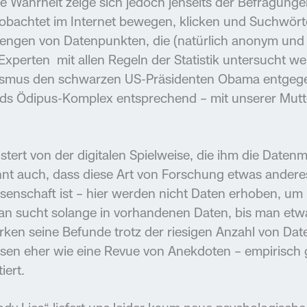
ie Wahrheit zeige sich jedoch jenseits der Befragung
achtet im Internet bewegen, klicken und Suchwörte
ngen von Datenpunkten, die (natürlich anonym und 
xperten mit allen Regeln der Statistik untersucht we
ssismus den schwarzen US-Präsidenten Obama entge
uds Ödipus-Komplex entsprechend – mit unserer Mutt
istert von der digitalen Spielweise, die ihm die Dat
hnt auch, dass diese Art von Forschung etwas anderes
enschaft ist – hier werden nicht Daten erhoben, um
an sucht solange in vorhandenen Daten, bis man etw
irken seine Befunde trotz der riesigen Anzahl von D
lysen eher wie eine Revue von Anekdoten – empirisch
iert.