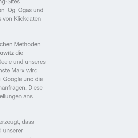
ng-Sites
 von Ogi Ogas und
s von Klickdaten
leichen Methoden
die
owitz
Seele und unseres
hste Marx wird
ei Google und die
hanfragen. Diese
ellungen ans
erzeugt, dass
d unserer