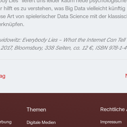
dy Lies“ liefert uns leider kaum neue psychologische
 hilft es zu verstehen, was Big Data vielleicht künftig
e Art von spielerischer Data Science mit der klassis
erknüpfen.
idowitz: Everybody Lies – What the Internet Can Tel
 2017, Bloomsbury, 338 Seiten, ca. 12 €, ISBN 978-1
rag
Rechtliche
Themen
erbung
Impressum
Digitale Medien