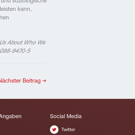
 und soziologische
 leisten kann,
chen
l Us About Who We
-4088-9470-5
Nächster Beitrag
→
 Angaben
Social Media
Twitter