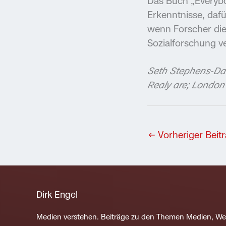
Das Buch „Everybo
Erkenntnisse, dafür
wenn Forscher dies
Sozialforschung v
Seth Stephens-Dav
Realy are; London
←
Vorheriger Beit
Dirk Engel
Medien verstehen. Beiträge zu den Themen Medien, W