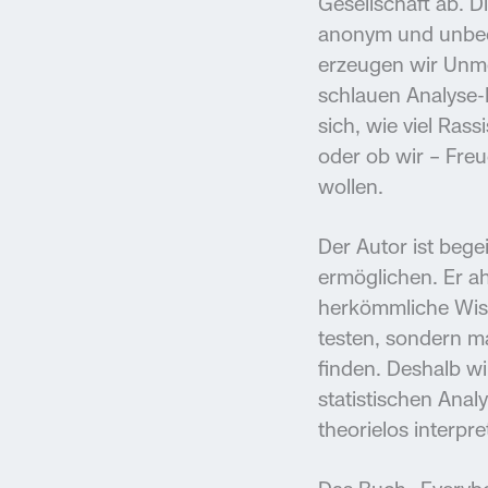
Gesellschaft ab. D
anonym und unbeob
erzeugen wir Unme
schlauen Analyse-E
sich, wie viel Ra
oder ob wir – Fre
wollen.
Der Autor ist bege
ermöglichen. Er a
herkömmliche Wiss
testen, sondern m
finden. Deshalb w
statistischen Ana
theorielos interpret