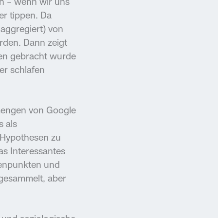
en – wenn wir uns
r tippen. Da
aggregiert) von
rden. Dann zeigt
gen gebracht wurde
er schlafen
enmengen von Google
 als
 Hypothesen zu
as Interessantes
atenpunkten und
 gesammelt, aber