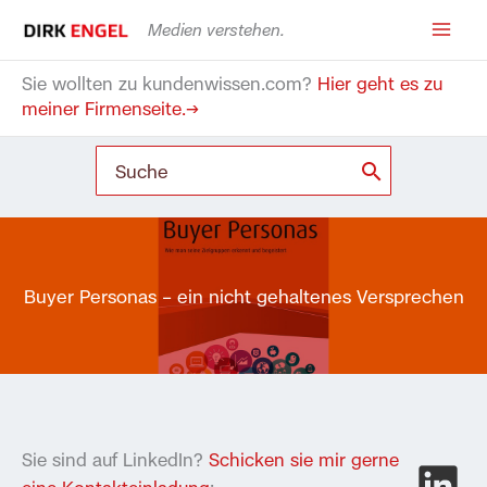
Zum
Medien verstehen.
Inhalt
springen
Sie wollten zu kundenwissen.com?
Hier geht es zu
meiner Firmenseite.→
Search
for:
Buyer Personas – ein nicht gehaltenes Versprechen
Sie sind auf LinkedIn?
Schicken sie mir gerne